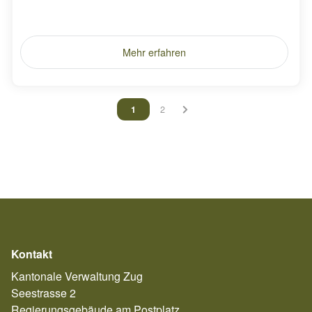
Mehr erfahren
Vous êtes sur la page
1
Vous êtes sur la page
2
Kontakt
Kantonale Verwaltung Zug
Seestrasse 2
Regierungsgebäude am Postplatz