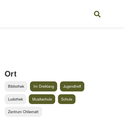
Ort
Bibliothek
Im Dreiklang
Jugendtreff
Ludothek
Musikschule
Schule
Zentrum Chilematt