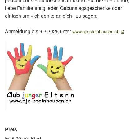
persönliches Freundschaftsarmband. Für beste Freunde,
liebe Familienmitglieder, Geburtstagsgeschenke oder
einfach um «Ich denke an dich» zu sagen.
Anmeldung bis 9.2.2026 unter
(Extern
www.cje-steinhausen.ch
Preis
Fr. 5.00 pro Kind