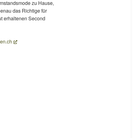
 Umstandsmode zu Hause,
genau das Richtige für
gut erhaltenen Second
en.ch
(External Link)