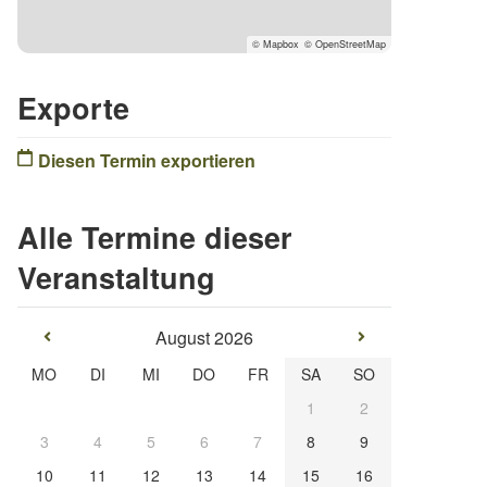
© Mapbox
© OpenStreetMap
Exporte
Diesen Termin exportieren
Alle Termine dieser
Veranstaltung
August 2026
MO
DI
MI
DO
FR
SA
SO
1
2
3
4
5
6
7
8
9
10
11
12
13
14
15
16